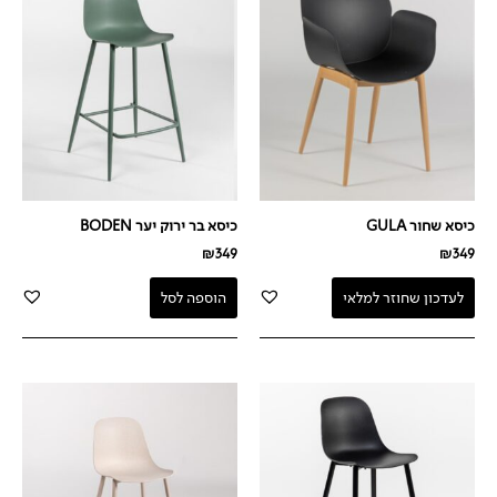
כיסא שחור GULA
כיסא בר ירוק יער BODEN
₪
349
₪
349
לעדכון שחוזר למלאי
הוספה לסל