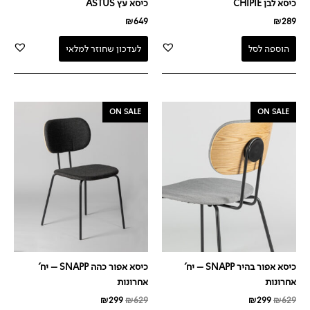
כיסא לבן CHIPIE
כיסא עץ ASTUS
₪
649
₪
289
הוספה לסל
לעדכון שחוזר למלאי
המחיר
המחיר
המחיר
המחיר
ON SALE
ON SALE
המקורי
הנוכחי
המקורי
הנוכחי
היה:
הוא:
היה:
הוא:
₪299.
₪629.
₪299.
₪629.
כיסא אפור בהיר SNAPP – יח'
כיסא אפור כהה SNAPP – יח'
אחרונות
אחרונות
₪
299
₪
629
₪
299
₪
629