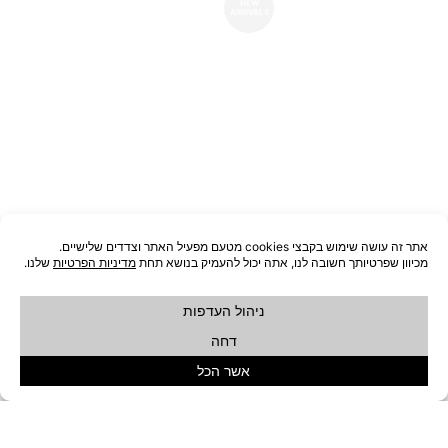
NEW
ARRIVALS
כיסא עץ RATY
כיסא משרד בז' LENNY
₪
749
₪
690
הוספה לסל
הוספה לסל
המחיר
המחיר
המחיר
המחיר
ON SALE
ON SALE
המקורי
הנוכחי
המקורי
הנוכחי
היה:
הוא:
היה:
הוא:
₪199.
₪489.
₪199.
₪489.