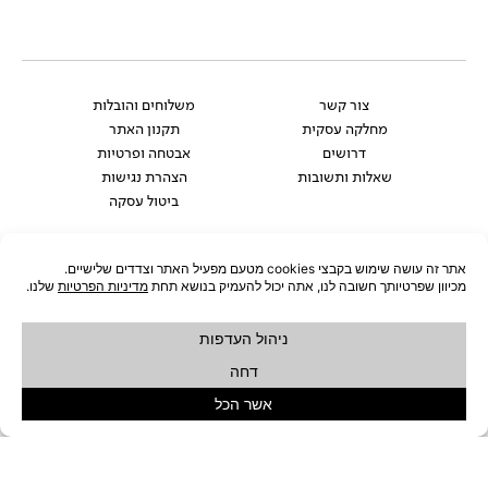
המחיר
המחיר
המקורי
הנוכחי
היה:
הוא:
₪499.
₪659.
כיסא עם גלגלים ירוק CHIPIE
כיסא CRESTON – יח' אחרונות
₪
499
₪
659
₪
349
המחיר
המחיר
NEW
ARRIVALS
המקורי
הנוכחי
היה:
הוא:
₪599.
₪679.