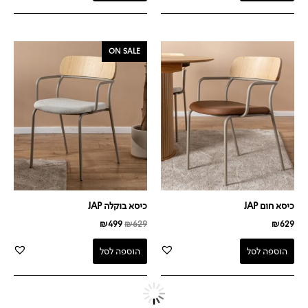
המחיר
המחיר
ON SALE
המקורי
הנוכחי
היה:
הוא:
₪499.
₪629.
כיסא חום JAP
כיסא בוקלה JAP
₪
499
₪
629
₪
629
הוספה לסל
הוספה לסל