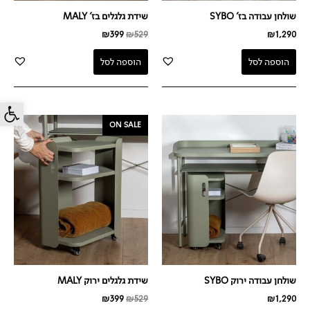
שולחן עבודה בז' SYBO
שידת גלגלים בז' MALY
₪
399
₪
529
₪
1,290
הוספה לסל
הוספה לסל
פתח סרג
המחיר
המחיר
ON SALE
המקורי
הנוכחי
היה:
הוא:
₪399.
₪529.
שולחן עבודה ירוק SYBO
שידת גלגלים ירוק MALY
₪
399
₪
529
₪
1,290