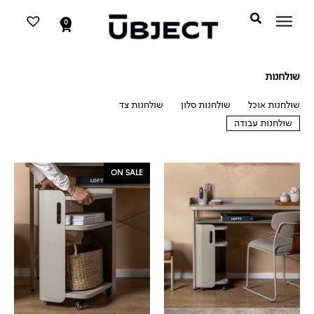
דילוג
לתוכן
לתוכן
0
עגלת
קניות
שולחנות
שולחנות אוכל
שולחנות סלון
שולחנות צד
שולחנות עבודה
שולחנות עבודה
המחיר
המחיר
ON SALE
המקורי
הנוכחי
היה:
הוא:
₪399.
₪529.