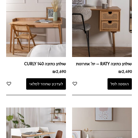
שולחן כתיבה RATY – יח' אחרונות
שולחן כתיבה 140 CURLY
₪
2,690
₪
2,490
הוספה לסל
לעדכון שחוזר למלאי