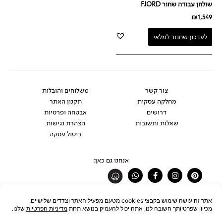
שולחן עבודה שחור FJORD
₪
1,549
לעדכון שחוזר למלאי
צור קשר
משלוחים והובלות
מחלקה עסקית
תקנון האתר
דרושים
אבטחה ופרטיות
שאלות ותשובות
הצהרת נגישות
ביטול עסקה
אנחנו גם כאן:
Whatsapp
Facebook-
Instagram
Pinterest
f
רוצים להתעדכן לפני כולם?
להצטרפות לניוזלטר