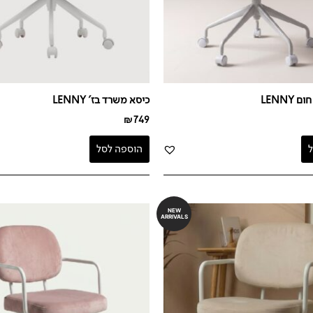
LENNY
כיסא משרד בז' LENNY
₪
749
הוספה לסל
NEW
ARRIVALS