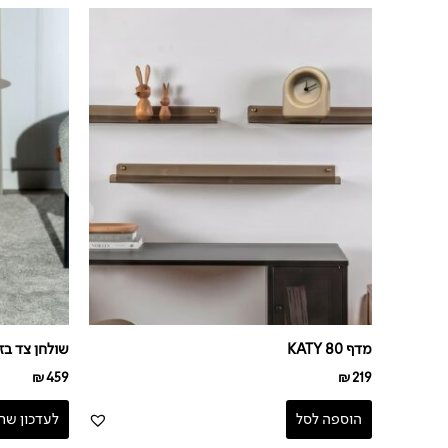
מדף KATY 80
שולחן צד בז' ERA
₪
459
₪
219
הוספה לסל
לעדכון שח