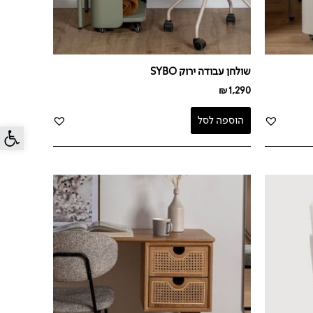
שולחן עבודה ירוק SYBO
₪
1,290
הוספה לסל
פתח סרג