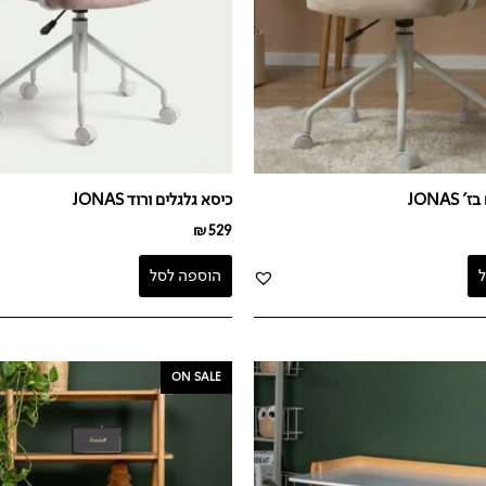
JONAS
כיסא גלגלים ורוד JONAS
₪
529
הוספה לסל
המחיר
המחיר
ON SALE
המקורי
הנוכחי
היה:
הוא:
₪1,990.
₪2,459.