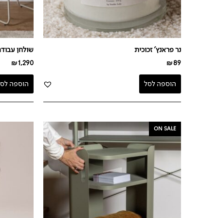
נר פראנץ' זכוכית
שולחן עבודה בז
₪
1,290
₪
89
הוספה לסל
הוספה לסל
המחיר
המחיר
ON SALE
המקורי
הנוכחי
היה:
הוא:
₪399.
₪529.