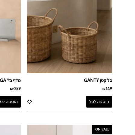
סל קטן GANTY
מדף בז' TAGA
₪
259
₪
149
הוספה לסל
הוספה לסל
המחיר
המחיר
ON SALE
המקורי
הנוכחי