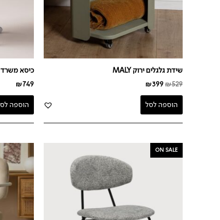
שידת גלגלים ירוק MALY
כיסא משרד חום 
₪
749
₪
399
₪
529
הוספה לסל
הוספה לסל
המחיר
המחיר
ON SALE
המקורי
הנוכחי
היה:
הוא:
₪199.
₪489.