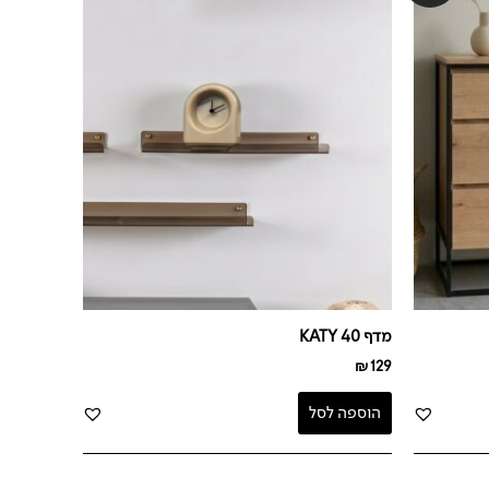
מדף KATY 40
₪
129
הוספה לסל