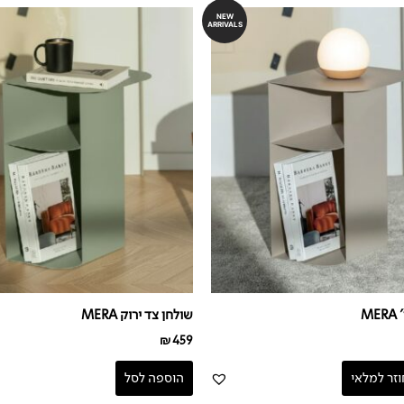
NEW
ARRIVALS
M
שולחן צד ירוק MERA
₪
459
וזר למלאי
הוספה לסל