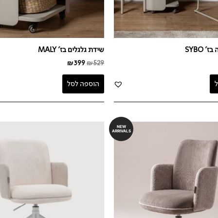
' SYBO
שידת גלגלים בז' MALY
₪
399
₪
529
הוספה לסל
NEW
ARRIVALS