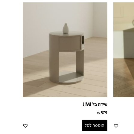
שידה בז' JIMI
₪
579
הוספה לסל