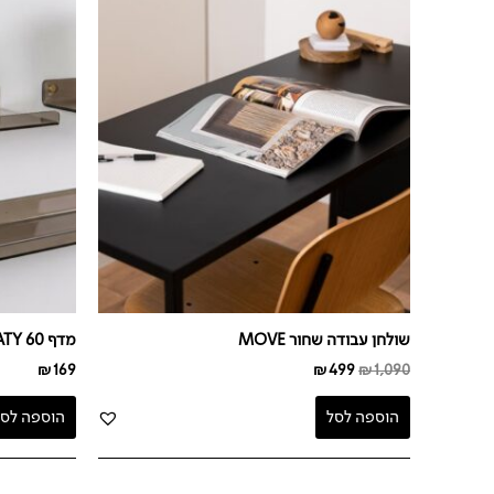
היה:
הוא:
₪499.
₪1,090.
שולחן עבודה שחור MOVE
מדף KATY 60
₪
169
₪
499
₪
1,090
הוספה לסל
הוספה לסל