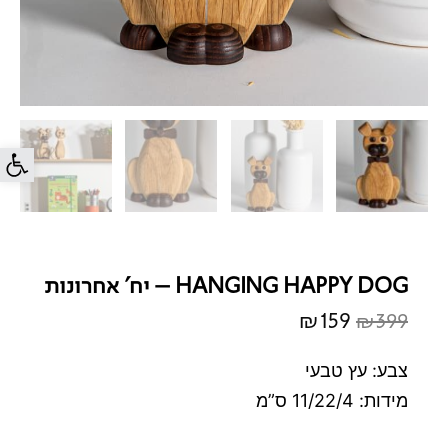
פתח סרג
HANGING HAPPY DOG – יח' אחרונות
₪
159
₪
399
המחיר
המחיר
המקורי
הנוכחי
צבע: עץ טבעי
היה:
הוא:
מידות: 11/22/4 ס”מ
₪159.
₪399.