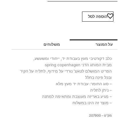
כמות
הוספה לסל
של
HANGING
HAPPY
DOG
על המוצר
משלוחים
-
יח'
כלב דקורטיבי מעץ בעבודת יד, ייחודי ומשעשע,
אחרונות
מבית המותג הדני spring copenhagen
הפריט המושלם לטאצ’ נורדי על מידוף, לתליה על הקיר
ובכל פינה בחלל
– סוג החומר: עבודת יד מעץ מלא
– ניתן לתליה
– מגיע באריזה מעוצבת ומתאימה למתנה
– מוצר זה הינו במשלוח
מק"ט – 207900