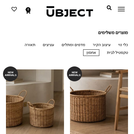
דילוג
לתוכן
לתוכן
0
עגלת
קניות
מוצרים משלימים
כלי נוי
עיצוב הקיר
מדפים ומתלים
עציצים
תאורה
טקסטיל לבית
אחסון
אחסון
NEW
NEW
ARRIVALS
ARRIVALS