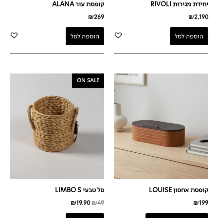
יחידת מגירות RIVOLI
קופסת עור ALANA
₪
269
₪
2,190
הוספה לסל
הוספה לסל
המחיר
המחיר
ON SALE
המקורי
הנוכחי
היה:
הוא:
₪19.90.
₪49.
קופסת אחסון LOUISE
סל טבעי LIMBO S
₪
19.90
₪
49
₪
199