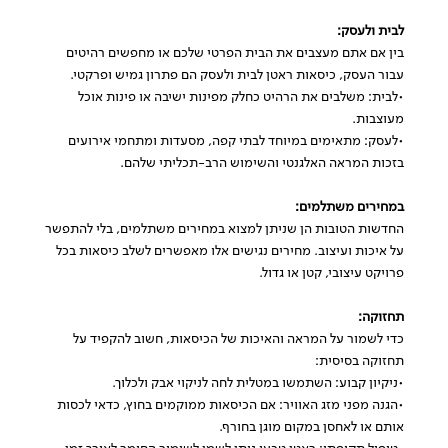
לבית ולעסק:
בין אם אתם מעצבים את הבית הפרטי שלכם או מחפשים רהיטים
עבור העסק, כיסאות ראטן לבית ולעסק הם פתרון גמיש ופרקטי.
•לבית: משלבים את הרהיט כחלק מפינות ישיבה או פינות אוכל
מעוצבות.
•לעסק: מתאימים במיוחד לבתי קפה, מסעדות ומתחמי אירועים
בזכות המראה האלגנטי והשימוש הרב-תכליתי שלהם.
במחירים משתלמים:
החדשות הטובות הן שניתן למצוא במחירים משתלמים, בלי להתפשר
על איכות ועיצוב. מחירים נגישים אלו מאפשרים לשלב כיסאות בכל
פרויקט עיצובי, קטן או גדול.
תחזוקה:
כדי לשמור על המראה והאיכות של הכיסאות, חשוב להקפיד על
תחזוקה בסיסית:
•ניקיון קבוע: השתמשו במטלית לחה לניקוי אבק ולכלוך.
•הגנה מפני מזג האוויר: אם הכיסאות ממוקמים בחוץ, כדאי לכסות
אותם או לאחסן במקום מוגן בחורף.