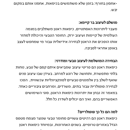
•אחסון בחורף: בזמן שלא משתמשים בכיסאות, אחסנו אותם במקום
יבש.
מושלם לעיצוב בר
קיימא:
מעבר ליתרונות האסתטיים, כיסאות ראטן משתלבים במגמה
העולמית של קיימות ועיצוב ירוק. החומר הטבעי והיכולת למחזר
אותו הופכים את הראטן לבחירה אידיאלית עבור מי שמחפש לעצב
באופן אחראי לסביבה.
הבחירה המושלמת לעיצוב טבעי ומודרני:
כיסאות ראטן הם פריטי עיצוב שמביאים איתם קסם של טבע, נוחות
בלתי מתפשרת, ותחושה של רוגע למרחב. בעידן שבו עיצוב פנים
שואף לשלב בין אלמנטים טבעיים לפונקציונליות עכשווית, הפכו
לבחירה פופולרית עבור בתים, משרדים, ומרחבים ציבוריים כאחד.
במאמר זה נבחן את יתרונות כיסאות הראטן, סוגי השימושים
האפשריים בהם, ואיך הם יכולים לשדרג כל חלל.
למה הם כל כך פופולריים?
כיסאות ראטן הם רהיטים עשויים מחומר טבעי שנוצר מצמח מטפס
הגדל באזורים טרופיים. בשנים האחרונות, ובמיוחד כיסאות ראטן