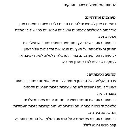
הנוחות המקסימלית שהם מספקים.
מעוצבים ומודרניים:
כיסאות ראטן לא חייבים להיות כפריים בלבד; ישנם כיסאות ראטן
מודרניים המשלבים אלמנטים עיצוביים עכשוויים כמו שילובי מתכת,
זכוכית, ועץ.
•כיסאות ראטן בשילוב עץ: מוסיפים טוויסט ייחודי שמשלב את
החוזק והאלגנטיות של העץ עם הגמישות והקלילות של הראטן.
•כיסאות ראטן מעוצבים: בחירה מושלמת לסלון, לפינת ישיבה או
לעסקים שרוצים לשדר סגנון ויוקרה.
קלועים ואיכותיים :
עבודת הקליעה של הראטן מוסיפה לו מראה אומנותי ייחודי. כיסאות
ראטן קלועים נחשבים לפנינה עיצובית בזכות הפרטים הקטנים
בעבודת היד.
•כיסאות ראטן איכותיים: מיוצרים מחומרים טבעיים ומשלבים
מלאכת יד ברמה גבוהה. הם נבחרים לעיתים קרובות בזכות העמידות
וההשקעה בעיצוב.
•כיסאות ראטן טבעי: שמירה על המראה הגולמי של החומר מוסיפה
קסם טבעי ורוגע לחלל.