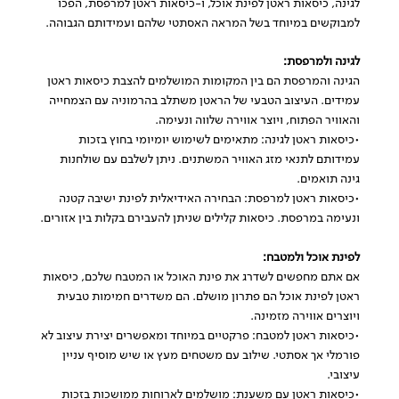
לגינה, כיסאות ראטן לפינת אוכל, ו-כיסאות ראטן למרפסת, הפכו
למבוקשים במיוחד בשל המראה האסתטי שלהם ועמידותם הגבוהה.
לגינה ולמרפסת:
הגינה והמרפסת הם בין המקומות המושלמים להצבת כיסאות ראטן
עמידים. העיצוב הטבעי של הראטן משתלב בהרמוניה עם הצמחייה
והאוויר הפתוח, ויוצר אווירה שלווה ונעימה.
•כיסאות ראטן לגינה: מתאימים לשימוש יומיומי בחוץ בזכות
עמידותם לתנאי מזג האוויר המשתנים. ניתן לשלבם עם שולחנות
גינה תואמים.
•כיסאות ראטן למרפסת: הבחירה האידיאלית לפינת ישיבה קטנה
ונעימה במרפסת. כיסאות קלילים שניתן להעבירם בקלות בין אזורים.
לפינת אוכל ולמטבח:
אם אתם מחפשים לשדרג את פינת האוכל או המטבח שלכם, כיסאות
ראטן לפינת אוכל הם פתרון מושלם. הם משדרים חמימות טבעית
ויוצרים אווירה מזמינה.
•כיסאות ראטן למטבח: פרקטיים במיוחד ומאפשרים יצירת עיצוב לא
פורמלי אך אסתטי. שילוב עם משטחים מעץ או שיש מוסיף עניין
עיצובי.
•כיסאות ראטן עם משענת: מושלמים לארוחות ממושכות בזכות