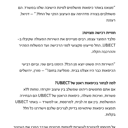
"מצאנו באתר כיסאות מושלמים לפינת הישיבה שלנו במשרד. הם
משתלבים בצורה מדהימה עם העיצוב הנקי של החלל." – דניאל,
רעננה
חוויית רכישה מצוינת:
מלבד המוצר עצמו, רבים מציינים את השירות המעולה שקיבלו ב-
UBJECT, החל מייעוץ מקצועי לפני הרכישה ועד המשלוח המהיר
וההרכבה הקלה.
"השירות היה פשוט יוצא מן הכלל. הזמנו ביום שני, וביום רביעי
הכיסאות כבר היו אצלנו בבית. ממליצה בחום!" – מורן, ירושלים
למה לבחור בכיסאות ראטן של UBJECT?
אם אתם מחפשים ריהוט שמשלב בין עיצוב יוקרתי, נוחות ללא
פשרות, ואיכות מעולה,
כיסאות הראטן
של UBJECT הם הבחירה
המושלמת. בין אם זה לבית, למרפסת, או למשרד – באתר
UBJECT
תמצאו כיסאות שיתאימו בדיוק לצרכים שלכם וישדרגו כל חלל
בקלות.
אל תהססו להצטרף לעשרות לקוחות מרוצים שכבר הפכו את העיצוב