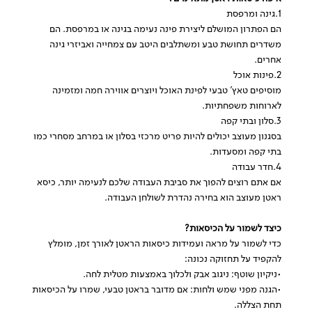
1.גינה ומרפסת
הם הפתרון המושלם ליצירת פינה נעימה בגינה או במרפסת. הם
משדרים תחושת טבע ומשתלבים היטב עם צמחייה ואביזרי גינה
אחרים.
2.פינות אוכל
מוסיפים טאץ' טבעי לפינת האוכל ויוצרים אווירה חמה ומזמינה
לארוחות משפחתיות.
3.סלון ובתי קפה
בסגנון מעוצב יכולים להיות פריט מרכזי בסלון או במרחב מסחרי כמו
בתי קפה ומסעדות.
4.חדר עבודה
אם אתם רוצים להפוך את סביבת העבודה שלכם לנעימה יותר, כיסא
ראטן מעוצב הוא בחירה נהדרת לשולחן העבודה.
כיצד לשמור על הכיסאות?
כדי לשמור על מראה ועמידות כיסאות הראטן לאורך זמן, מומלץ
להקפיד על תחזוקה נכונה:
•ניקיון שוטף: ניגוב אבק ולכלוך באמצעות מטלית לחה.
•הגנה מפני שמש ולחות: אם מדובר בראטן טבעי, שמרו על הכיסאות
תחת הצללה.