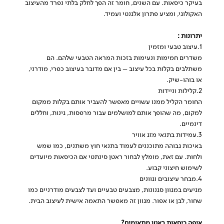
בעיקר כיסאות. עם השנים, חומר זה הפך לחלק בלתי נפרד מהעיצוב
האקולוגי, ומציע פתרון אלגנטי ועמיד.
יתרונות :
1.עיצוב טבעי ומזמין
משדרים חמימות ונעימות בזכות המראה הטבעי שלהם. הם
משתלבים בקלות בכל עיצוב – בין אם מדובר בעיצוב כפרי, מודרני,
או בוהו-שיק.
2.קלילות וניידות
החומר הקליל ממנו עשויים מאפשר להעביר אותם בקלות ממקום
למקום, מה שהופך אותם למושלמים עבור מרפסות, גינות, וחללים
דינמיים.
3.עמידות בתנאי מזג אוויר
באיכות גבוהה מתוכננים לעמוד בתנאי חוץ משתנים, כמו שמש
ולחות. עם זאת, מומלץ לבחור ראטן סינתטי אם הכיסאות מיועדים
לשימוש חיצוני קבוע.
4.מבחר עיצובים וגוונים
מגיעים במגוון סגנונות, מצבעים טבעיים ועד לצבעים מודרניים כמו
שחור, לבן או אפור. מגוון זה מאפשר התאמה אישית לעיצוב הבית.
איפה כיסאות ראטן מתאימים?