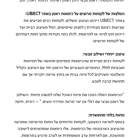
•טיפול תקופתי: ראטן טבעי ניתן לשמן לשימור החומר לאורך זמן.
המלצות של לקוחות מרוצים על כיסאות ראטן באתר UBJECT:
באתר UBJECT ריהוט ועיצוב משלים, לקוחות רבים מביעים את
שביעות רצונם מבחירת ן למגוון שימושים, החל מעיצוב הבית ועד
ריהוט חוץ לגינה או למרפסת. להלן כמה נקודות מתוך חוות דעתיהם
של לקוחות מרוצים:
עיצוב ייחודי ושילוב טבעי:
לקוחות רבים מציינים שהכיסאות מוסיפים תחושה של חמימות
וטבעיות לחלל. החומרים הטבעיים של הראטן יחד עם העיצוב הקליל
והאלגנטי מעניקים לכל פינה בבית או בחוץ מראה יוקרתי אך עם
תחושת קרבה לטבע.
"הכיסאות האלה הפכו את פינת האוכל שלנו למשהו מיוחד. השילוב
של ראטן טבעי עם רגלי עץ יצר מראה מודרני ונעים." – רונית, חיפה
נוחות בלתי מתפשרת:
בנוסף למראה המעוצב, לקוחות מדווחים על נוחות מרשימה שמגיעה
מהעיצוב הארגונומי של הכיסאות. אלו כיסאות שמתאימים לישיבה
ממושכת, אם לארוחת ערב משפחתית או לערב מרגיע במרפסת.