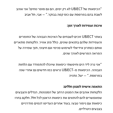
"הכיסאות של UBJECT לא רק יפים, הם גם סופר נוחים! אני אוהב
לשבת בהם במרפסת עם כוס קפה בבוקר." – אבי, תל אביב
איכות ועמידות לאורך זמן:
באתר UBJECT זוכים לשבחים על האיכות הגבוהה של החומרים
והעמידות שלהם בתנאים שונים, כולל מזג אוויר. הלקוחות מתארים
אותם כפתרון אידיאלי לשימוש פנימי וגם חיצוני, תוך שמירה על
המראה המרשים לאורך שנים.
"אני גרה ליד הים וחיפשתי כיסאות שיוכלו להתמודד עם הלחות
הגבוהה. הכיסאות מ-UBJECT נראים כמו חדשים גם אחרי שנה
במרפסת." – יעל, נתניה
התאמה אישית למגוון חללים:
הלקוחות אוהבים את המגוון הרחב של הסגנונות, הגדלים והצבעים
שמאפשרים להם להתאים את כיסאות הראטן לכל חלל. חלקם בחרו
כיסאות עם גימור טבעי, בעוד אחרים העדיפו דגמים מודרניים
בצבעים ניטרליים.