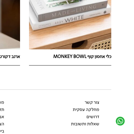
כלי אחסון קוף MONKEY BOWL
ארנב דקורטיבי ג
צור קשר
משל
מחלקה עסקית
תקנ
דרושים
אב
שאלות ותשובות
הצ
ביט