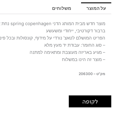
THE
על המוצר
משלוחים
CYGNET
מוצר חדש מבית המותג הדני spring copenhagen נחת אצלנו
ברבור דקורטיבי, ייחודי ומשעשע
הפריט המושלם לטאצ’ נורדי על מידוף, קונסולות ובכל פי
– סוג החומר: עבודת יד מעץ מלא
– מגיע באריזה מעוצבת ומתאימה למתנה
– מוצר זה הינו במשלוח
מק"ט – 206300
לקופה