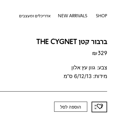
דילוג
לתוכן
לתוכן
פתח SHOP
SHOP
NEW ARRIVALS
אדריכלים ומעצבים
ברבור קטן THE CYGNET
₪
329
צבע: גוון עץ אלון
מידות: 6/12/13 ס”מ
כמות
הוספה לסל
של
ברבור
קטן