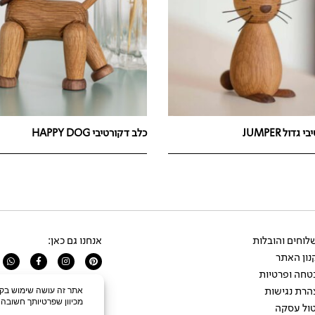
דול JUMPER
כלב דקורטיבי HAPPY DOG
וחים והובלות
אנחנו גם כאן:
ון האתר
app
Facebook-
Instagram
Pinterest
f
טחה ופרטיות
הרת נגישות
ול עסקה