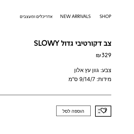
דילוג
לתוכן
לתוכן
פתח SHOP
SHOP
NEW ARRIVALS
אדריכלים ומעצבים
צב דקורטיבי גדול SLOWY
₪
329
צבע: גוון עץ אלון
מידות: 9/14/7 ס"מ
כמות
הוספה לסל
של
צב
דקורטיבי