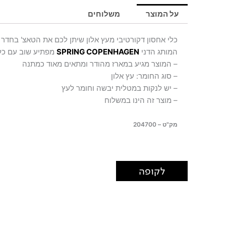
גדול
על המוצר
משלוחים
SLOWY
כלי אחסון דקורטיבי מעץ אלון שיתן לכם את הטאצ' בחדר 
המותג הדני
SPRING COPENHAGEN
מפתיע שוב עם כל
– המוצר מגיע במארז מהודר ומתאים מאוד כמתנה
– סוג החומר: עץ אלון
– יש לנקות במטלית יבשה וחומר לעץ
– מוצר זה הינו במשלוח
מק"ט – 204700
לקופה