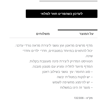
לעדכון כשהפריט חוזר למלאי
על המוצר
משלוחים
מדף מרשים מראטן ועץ גושני ליצירת מראה נורדי עדכני.
יכול להתאים במיוחד במטבחים, חדרי ילדים וחדרי
שינה.
הטוויסט המדויק ליצירת פינה מעוצבת בקלות.
המדף מיועד לתליה ומגיע עם מנגנון מובנה.
– סוג החומר: עץ גושני בשילוב ראטן
– יש לנקות במטלית יבשה
– יש להימנע מחשיפה לשמש
– מוצר זה הינו במשלוח
מק"ט – 132306