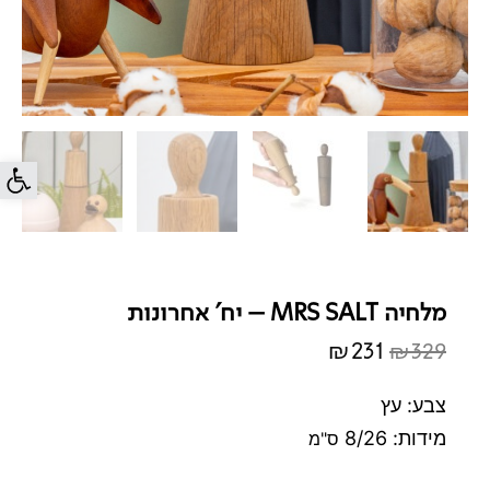
פתח סרג
מלחיה MRS SALT – יח' אחרונות
₪
231
₪
329
המחיר
המחיר
המקורי
הנוכחי
צבע: עץ
היה:
הוא:
מידות: 8/26
ס"מ
₪231.
₪329.