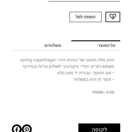
כמות
הוספה לסל
של
מלחיה
MRS
SALT
על המוצר
משלוחים
-
יח'
טוחן מלח מעוצב של המותג הדני spring copenhagen
אחרונות
משמש כפריט יחודיי ודקורטיבי לשולחן אירוח ובמידוף
– סוג החומר: עבודת יד מעץ מלא
– מוצר זה הינו במשלוח
מק"ט – 110300
לקופה