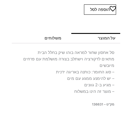
כמות
הוספה לסל
של
סל
שחור
GIGA
על המוצר
משלוחים
סל אחסון שחור למראה בוהו שיק בחלל הבית
מתאים לדקורציה וישתלב בצורה מושלמת עם פרחים
מיובשים
– סוג החומר: כותנה באריגה ידנית
– יש להימנע ממגע עם מים
– מגיע ב-2 גוונים
– מוצר זה הינו במשלוח
מק"ט – 136631