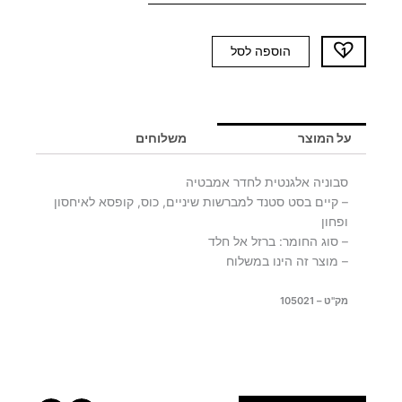
כמות
הוספה לסל
של
ELEGANT
סבונייה
על המוצר
משלוחים
סבוניה אלגנטית לחדר אמבטיה
– קיים בסט סטנד למברשות שיניים, כוס, קופסא לאיחסון
ופחון
– סוג החומר: ברזל אל חלד
– מוצר זה הינו במשלוח
מק"ט – 105021