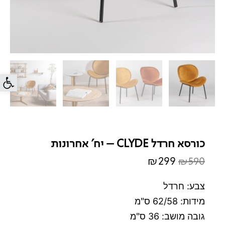
פתח סרג
כורסא חרדל CLYDE – יח' אחרונות
₪
299
₪
590
המחיר
המחיר
המקורי
הנוכחי
צבע: חרדל
היה:
הוא:
מידות: 62/58 ס"מ
₪299.
₪590.
גובה מושב: 36 ס"מ