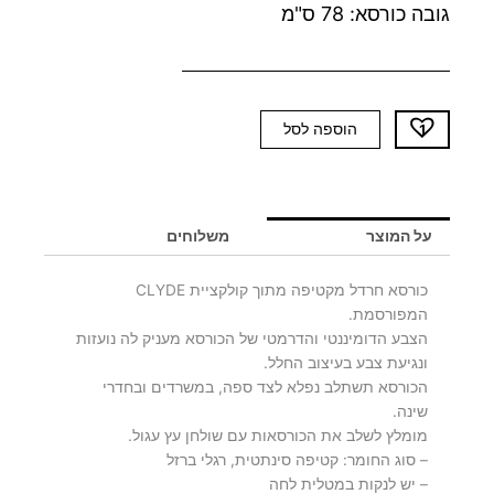
גובה כורסא: 78 ס"מ
כמות
הוספה לסל
של
כורסא
חרדל
CLYDE
על המוצר
משלוחים
-
יח'
כורסא חרדל מקטיפה מתוך קולקציית CLYDE
אחרונות
המפורסמת.
הצבע הדומיננטי והדרמטי של הכורסא מעניק לה נועזות
ונגיעת צבע בעיצוב החלל.
הכורסא תשתלב נפלא לצד ספה, במשרדים ובחדרי
שינה.
מומלץ לשלב את הכורסאות עם שולחן עץ עגול.
– סוג החומר: קטיפה סינתטית, רגלי ברזל
– יש לנקות במטלית לחה