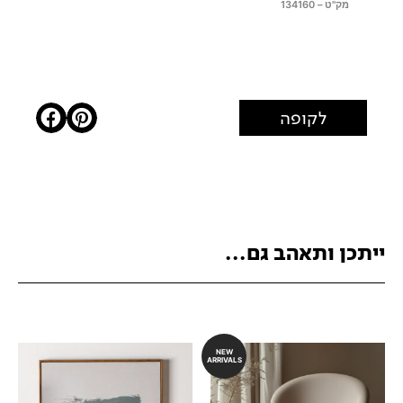
מק"ט – 134160
לקופה
ייתכן ותאהב גם...
NEW
ARRIVALS