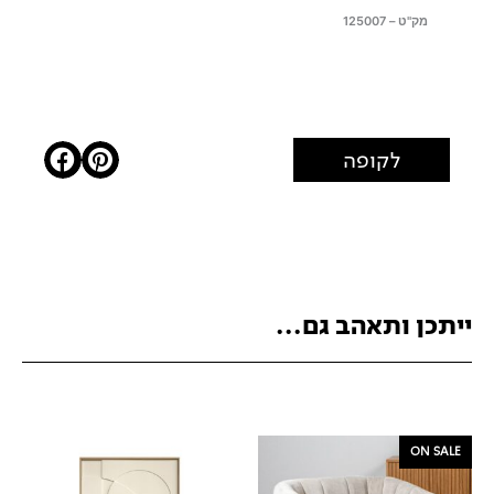
מק"ט – 125007
לקופה
ייתכן ותאהב גם...
ON SALE