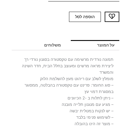
כמות
הוספה לסל
של
תמונה
PHILIPA
1
על המוצר
משלוחים
תמונה נורדית מרשימה עם טקסטורה בסגנון נורדי רך
ליצירת מראה מרשים ומעוצב בחלל הבית, חדר השינה
והמשרד
מומלץ לשלב עם ריהוט מעץ להשלמת הלוק
– סוג החומר: פרינט עם טקסטורה בהבלטה, ממסוגר
במסגרת דמוי עץ
– ניתן לתלות ב -2 הכיוונים
– מגיע עם מנגנון תלייה מובנה
– יש לנקות במטלית יבשה
– לשימוש פנימי בלבד
– מוצר זה הינו בהובלה