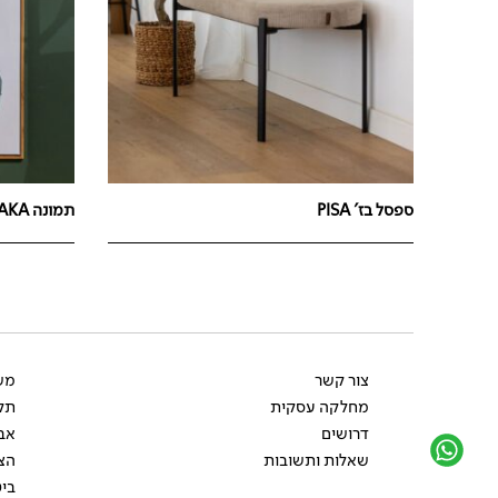
ספסל בז' PISA
תמונה PLAKA
צור קשר
משל
מחלקה עסקית
תקנ
דרושים
אב
שאלות ותשובות
הצ
ביט