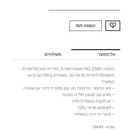
כמות
הוספה לסל
של
תמונה
HELSINKI
על המוצר
משלוחים
תמונה HELSINKI מונוכרומטית, נורדית ומינימליסטית
מושלמת ליצירת מראה נקי ומשודרג בחלל הבית או
המשרד
– סוג החומר: הדפסת מט עם מסגרת דמוי עץ שחורה
– מגיע עם מנגנון תלייה מובנה
– יש לנקות במטלית לחה
– לשימוש פנימי בלבד
– מוצר זה הינו במשלוח
מק"ט – 134151