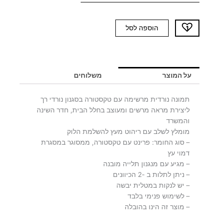
כמות
הוספה לסל
של
תמונה
DOMO
1
על המוצר
משלוחים
תמונה נורדית מרשימה עם טקסטורה בסגנון נורדי רך
ליצירת מראה מרשים ומעוצב בחלל הבית, חדר השינה
והמשרד
מומלץ לשלב עם ריהוט מעץ להשלמת הלוק
– סוג החומר: פרינט עם טקסטורה, ממסוגר במסגרת
דמוי עץ
– מגיע עם מנגנון תלייה מובנה
– ניתן לתלות ב -2 הכיוונים
– יש לנקות במטלית יבשה
– לשימוש פנימי בלבד
– מוצר זה הינו בהובלה