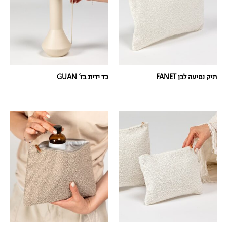
תיק נסיעה לבן FANET
כד ידית בז' GUAN