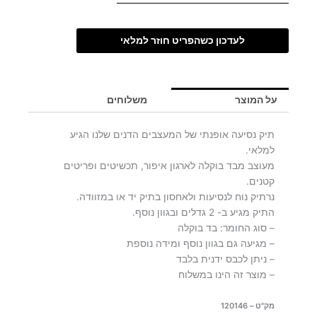
לעדכון כשהפריט חוזר למלאי
על המוצר
משלוחים
תיק נסיעה אופנתי של המעצבים הדנים שלנו הגיע
למלאי.
מעוצב מבד בוקלה לארגון איפור, תכשיטים ופריטים
קטנים.
נרתיק נוח לנסיעות ולאחסון בתיק יד או במזוודה.
התיק מגיע ב- 2 גדלים ובגוון נוסף.
– סוג החומר: בד בוקלה
– מגיעה גם בגוון נוסף ומידה נוספת
– ניתן לכבס ידנית בלבד
– מוצר זה הינו במשלוח
מק"ט – 120146