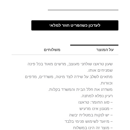
לעדכון כשהפריט חוזר למלאי
על המוצר
משלוחים
שעון טראצו שולחני מעוצב, מרשים מאוד בכל פינה
שמניחים אותו.
מתאים לשלב על שידה לצד מיטה, משרדים, מדפים
וכוורות.
משדרג את חלל הבית והמשרד בקלות.
רעיון נפלא למתנה.
– סוג החומר: טראצו
– מנגנון אינו מרעיש
– יש לנקות במטלית יבשה
– מיועד לשימוש פנימי בלבד
– מוצר זה הינו במשלוח