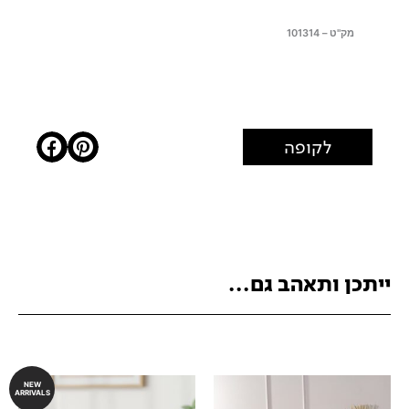
מק"ט – 101314
לקופה
ייתכן ותאהב גם...
NEW
ARRIVALS