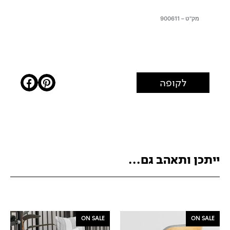
מק"ט – 900611
לקופה
ייתכן ותאהב גם...
ON SALE
ON SALE