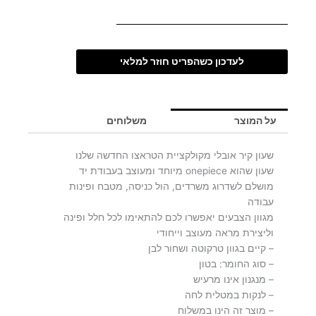
לעדכון כשהפריט חוזר למלאי
על המוצר
משלוחים
שעון קיר אובלי מקולקציית הטראצו החדשה שלנו
שעון שהוא onepiece מיוחד ומעוצב בעבודת יד
מושלם לשדרוג משרדים, הול כניסה, מטבח ופינות
עבודה
מגוון הצבעים יאפשרו לכם להתאימו לכל חלל ופינה
וליצירת מראה מעוצב וייחודי
– קיים בגוון טרקוטה ושחור לבן
– סוג החומר: בטון
– מנגנון אינו מרעיש
– לנקות במטלית לחה
– מוצר זה הינו במשלוח