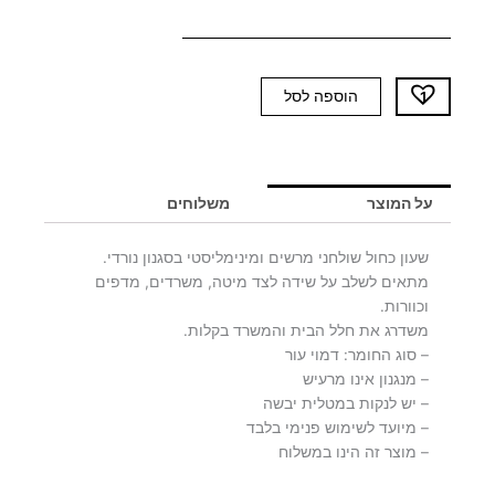
כמות
הוספה לסל
של
שעון
כחול
RUBIC
על המוצר
משלוחים
-
יח'
שעון כחול שולחני מרשים ומינימליסטי בסגנון נורדי.
אחרונות
מתאים לשלב על שידה לצד מיטה, משרדים, מדפים
וכוורות.
משדרג את חלל הבית והמשרד בקלות.
– סוג החומר: דמוי עור
– מנגנון אינו מרעיש
– יש לנקות במטלית יבשה
– מיועד לשימוש פנימי בלבד
– מוצר זה הינו במשלוח