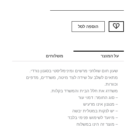
כמות
הוספה לסל
של
שעון
חום
RUBIC
על המוצר
משלוחים
שעון חום שולחני מרשים ומינימליסטי בסגנון נורדי.
מתאים לשלב על שידה לצד מיטה, משרדים, מדפים
וכוורות.
משדרג את חלל הבית והמשרד בקלות.
– סוג החומר: דמוי עור
– מנגנון אינו מרעיש
– יש לנקות במטלית יבשה
– מיועד לשימוש פנימי בלבד
– מוצר זה הינו במשלוח