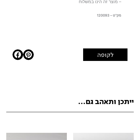
– מוצר זה הינו במשלוח
מק"ט – 120093
לקופה
ייתכן ותאהב גם...