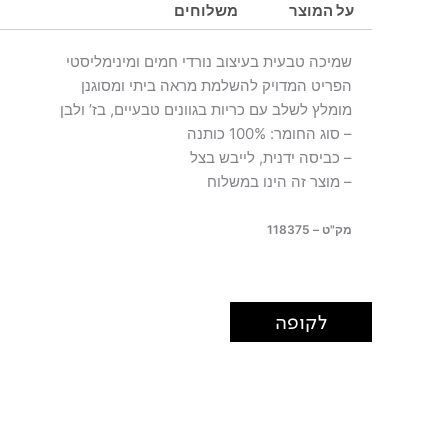
על המוצר
משלוחים
שמיכה טבעית בעיצוב נורדי חמים ומינימליסטי
הפריט המדויק להשלמת מראה ביתי ומסוגנן
מומלץ לשלב עם כריות בגוונים טבעיים, בז’ ולבן
– סוג החומר: 100% כותנה
– כביסה ידנית, לייבש בצל
– מוצר זה הינו במשלוח
מק"ט – 118375
לקופה