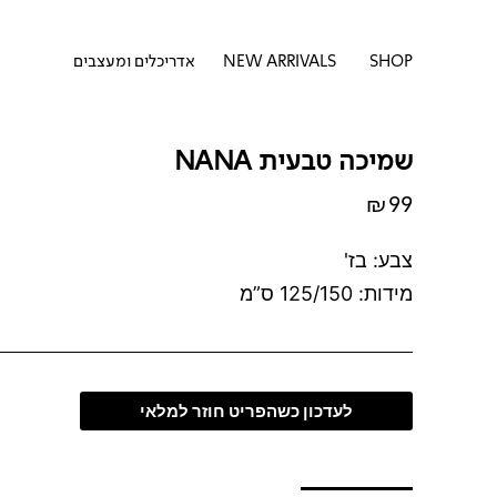
דילוג
לתוכן
לתוכן
פתח SHOP
SHOP
NEW ARRIVALS
אדריכלים ומעצבים
שמיכה טבעית NANA
₪
99
צבע: בז'
מידות: 125/150 ס”מ
לעדכון כשהפריט חוזר למלאי