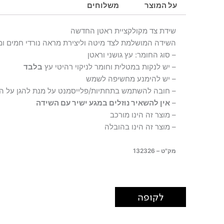
על המוצר
משלוחים
שידת צד מקולקציית ראטן החדשה
השידה המושלמת לצד מיטה וליצירת מראה נורדי חמים ומי
– סוג החומר: עץ גושני וראטן
– יש לנקות במטלית וחומר לניקוי רהיטי עץ
בלבד
– יש להימנע מחשיפה לשמש
– חובה להשתמש בתחתיות/פלייסמנט על מנת להגן על ה
–
אין להשאיר נוזלים במגע ישיר עם השידה
– מוצר זה הינו מורכב
– מוצר זה הינו בהובלה
מק"ט – 132326
לקופה