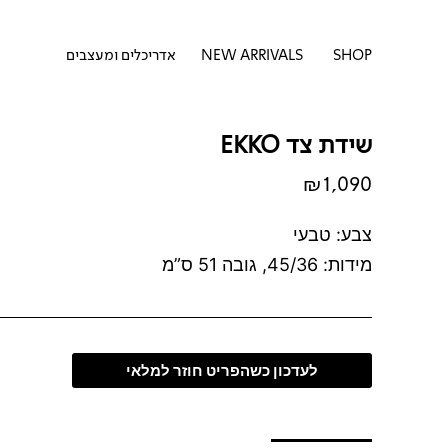
דילוג
לתוכן
לתוכן
פתח SHOP
SHOP
NEW ARRIVALS
אדריכלים ומעצבים
שידת צד EKKO
₪
1,090
צבע: טבעי
מידות: 45/36, גובה 51 ס”מ
לעדכון כשהפריט חוזר למלאי