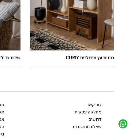
כוננית עץ מודולרית CURLY
שידת צד RATY – יח' אחרונות
צור קשר
משל
מחלקה עסקית
תקנ
דרושים
אב
שאלות ותשובות
הצ
ביט