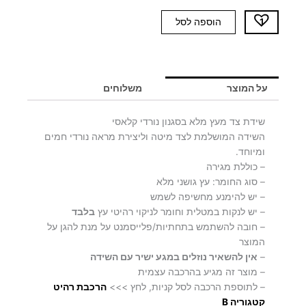
כמות
הוספה לסל
של
שידת
צד
CURLY
על המוצר
משלוחים
שידת צד מעץ מלא בסגנון נורדי קלאסי
השידה המושלמת לצד מיטה וליצירת מראה נורדי חמים
ומיוחד.
– כוללת מגירה
– סוג החומר: עץ גושני מלא
– יש להימנע מחשיפה לשמש
– יש לנקות במטלית וחומר לניקוי רהיטי עץ
בלבד
– חובה להשתמש בתחתיות/פלייסמנט על מנת להגן על
המוצר
–
אין להשאיר נוזלים במגע ישיר עם השידה
– מוצר זה מגיע בהרכבה עצמית
– לתוספת הרכבה לסל קניות, לחץ >>>
ה
רכ
בת רהיט
קטגוריה B