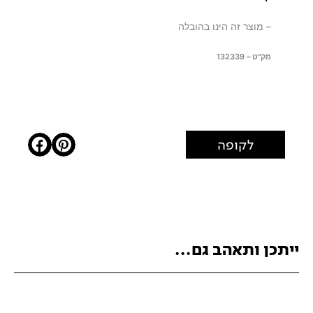
– מוצר זה הינו בהובלה
מק"ט – 132339
לקופה
ייתכן ותאהב גם...