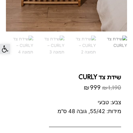
פתח סרג
שידת צד CURLY
₪
999
₪
1,190
המחיר
המחיר
המקורי
הנוכחי
צבע: טבעי
היה:
הוא:
מידות: 55/42, גובה 48 ס"מ
₪999.
₪1,190.