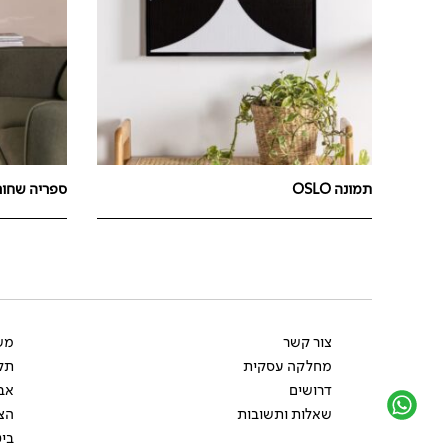
תמונה OSLO
ספריה שחורה K
צור קשר
משל
מחלקה עסקית
תקנ
דרושים
אב
שאלות ותשובות
הצ
ביט