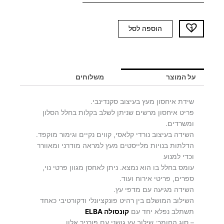
כמות
הוספה לסל
של
שידת
איחסון
TIBER
על המוצר
משלוחים
שידת איחסון מעץ בעיצוב סקנדינבי.
פריט איחסון מרשים שניתן לשלב בקלות בחלל הסלון
ומשרדים.
השידה בעיצוב נורדי קלאסי, קווים נקיים וגימור מוקפד.
הדלתות בנויות מלייסטים מעץ למראה מודרני ומאוורר
וכדי למנוע
עומס בחלל בו הוא נמצא. ניתן לאחסן מגוון פרטי נוי,
ספרים, פריטי אירוח ועוד.
השידה מגיעה עם מדפי עץ.
השילוב המושלם בין רהיט פונקציונלי ודקורטיבי כאחד
תשתלב נפלא יחד עם
קונסולה ELBA
– סוג החומר: שילוב עץ גושני עם פורניר אלון