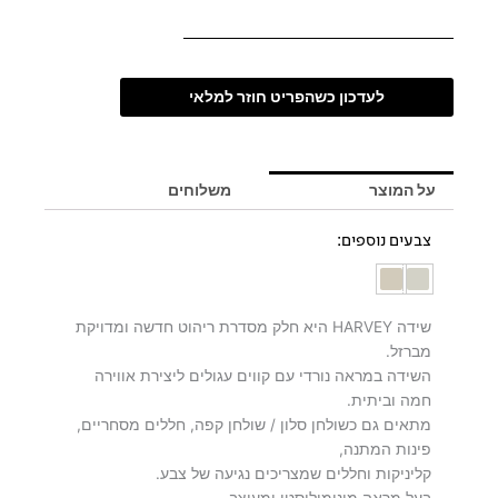
לעדכון כשהפריט חוזר למלאי
על המוצר
משלוחים
צבעים נוספים:
שידה HARVEY היא חלק מסדרת ריהוט חדשה ומדויקת
מברזל.
השידה במראה נורדי עם קווים עגולים ליצירת אווירה
חמה וביתית.
מתאים גם כשולחן סלון / שולחן קפה, חללים מסחריים,
פינות המתנה,
קליניקות וחללים שמצריכים נגיעה של צבע.
בעל מראה מינימיליסטי ומעוצב