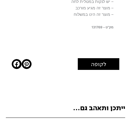
– יש לנקות במטלית לחה
– מוצר זה מגיע מורכב
– מוצר זה הינו במשלוח
מק"ט – 131769
לקופה
ייתכן ותאהב גם...