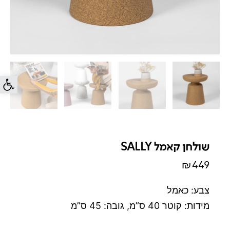
פתח סרג
שולחן קאמל SALLY
₪
449
צבע: כאמל
מידות: קוטר 40 ס”מ, גובה: 45 ס”מ