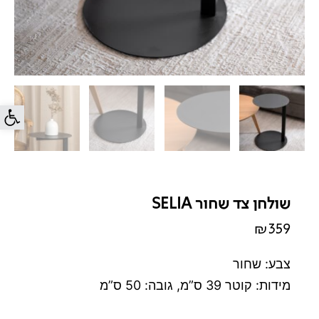
פתח סרג
שולחן צד שחור SELIA
₪
359
צבע: שחור
מידות: קוטר 39 ס”מ, גובה: 50 ס”מ