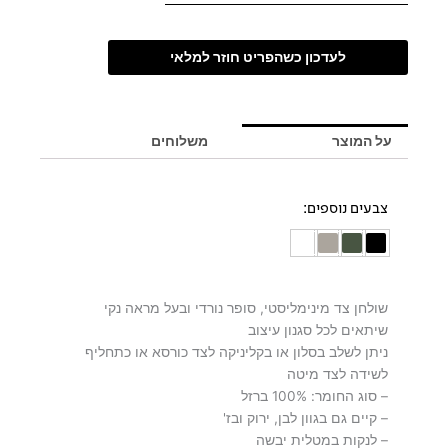
לעדכון כשהפריט חוזר למלאי
על המוצר
משלוחים
צבעים נוספים:
שולחן צד מינימליסטי, סופר נורדי ובעל מראה נקי
שיתאים לכל סגנון עיצוב
ניתן לשלב בסלון או בקליניקה לצד כורסא או כתחליף
לשידה לצד מיטה
– סוג החומר: 100% ברזל
– קיים גם בגוון לבן, ירוק ובז'
– לנקות במטלית יבשה