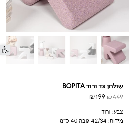
פתח סרג
שולחן צד ורוד BOPITA
₪
199
₪
449
המחיר
המחיר
המקורי
הנוכחי
צבע: ורוד
היה:
הוא:
מידות: 42/34 גובה 40 ס”מ
₪199.
₪449.