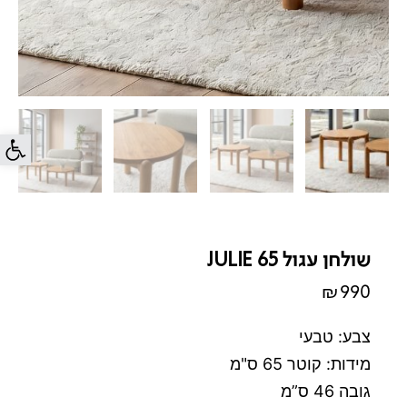
פתח סרג
שולחן עגול JULIE 65
₪
990
צבע: טבעי
מידות: קוטר 65 ס"מ
גובה 46 ס”מ