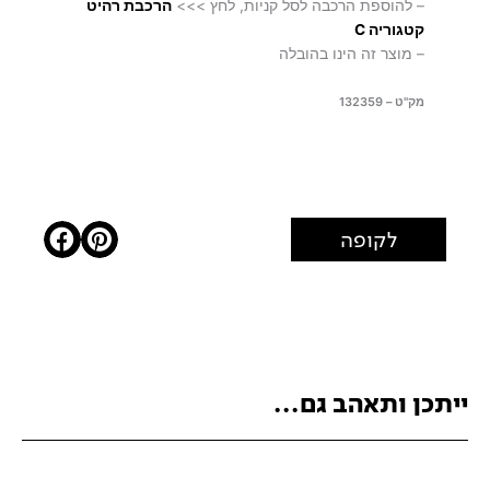
– להוספת הרכבה לסל קניות, לחץ >>>
ה
רכ
בת רהיט
קטגוריה C
– מוצר זה הינו בהובלה
מק"ט – 132359
לקופה
ייתכן ותאהב גם...