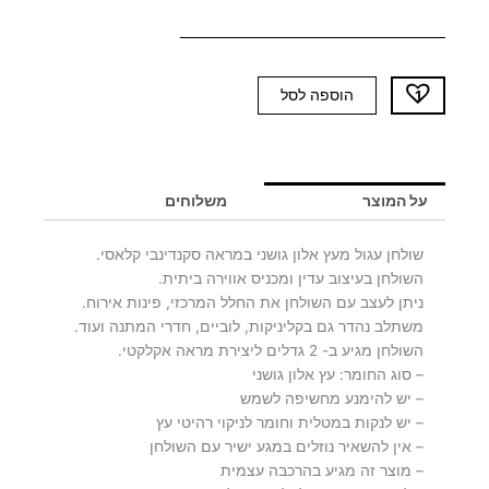
כמות
הוספה לסל
של
שולחן
עגול
JULIE
על המוצר
משלוחים
65
שולחן עגול מעץ אלון גושני במראה סקנדינבי קלאסי.
השולחן בעיצוב עדין ומכניס אווירה ביתית.
ניתן לעצב עם השולחן את החלל המרכזי, פינות אירוח.
משתלב נהדר גם בקליניקות, לוביים, חדרי המתנה ועוד.
השולחן מגיע ב- 2 גדלים ליצירת מראה אקלקטי.
– סוג החומר: עץ אלון גושני
– יש להימנע מחשיפה לשמש
– יש לנקות במטלית וחומר לניקוי רהיטי עץ
– אין להשאיר נוזלים במגע ישיר עם השולחן
– מוצר זה מגיע בהרכבה עצמית