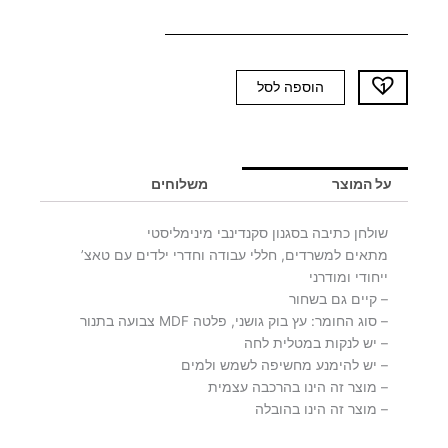
כמות
הוספה לסל
של
שולחן
כתיבה
LEXY
על המוצר
משלוחים
WHITE
שולחן כתיבה בסגנון סקנדינבי מינימליסטי
מתאים למשרדים, חללי עבודה וחדרי ילדים עם טאצ’
ייחודי ומודרני
– קיים גם בשחור
– סוג החומר: עץ בוק גושני, פלטה MDF צבועה בתנור
– יש לנקות במטלית לחה
– יש להימנע מחשיפה לשמש ולמים
– מוצר זה הינו בהרכבה עצמית
– מוצר זה הינו בהובלה