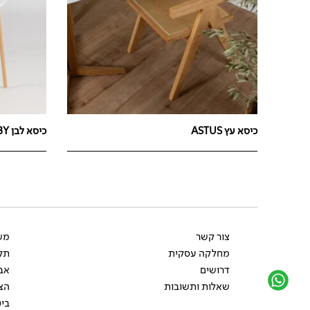
כיסא עץ ASTUS
כיסא לבן MOBY
צור קשר
משל
מחלקה עסקית
תקנ
דרושים
אב
שאלות ותשובות
הצ
ביט