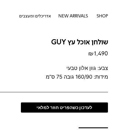
דילוג
לתוכן
לתוכן
פתח SHOP
SHOP
NEW ARRIVALS
אדריכלים ומעצבים
שולחן אוכל עץ GUY
₪
1,490
צבע: גוון אלון טבעי
מידות: 160/90 גובה 75 ס”מ
לעדכון כשהפריט חוזר למלאי