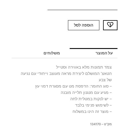
כמות
הוספה לסל
של
צמד
תמונות
רטרו
על המוצר
משלוחים
WILD
-
צמד תמונות מלא באווירה וסטייל
יח'
הטאצ' המושלם ליצירת מראה מעוצב וייחודי עם נגיעה
אחרונות
של צבע
– סוג החומר: הדפסת מט עם מסגרת דמוי עץ
– מגיע עם מנגנון תלייה מובנה
– יש לנקות במטלית לחה
– לשימוש פנימי בלבד
– מוצר זה הינו במשלוח
מק"ט – 134170