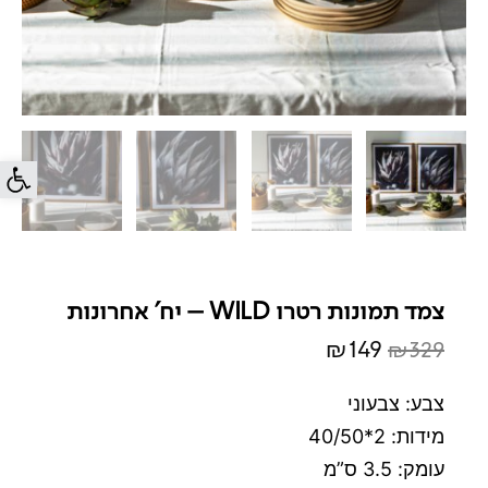
פתח סרג
צמד תמונות רטרו WILD – יח' אחרונות
₪
149
₪
329
המחיר
המחיר
המקורי
הנוכחי
צבע: צבעוני
היה:
הוא:
מידות: 2*40/50
₪149.
₪329.
עומק: 3.5 ס”מ