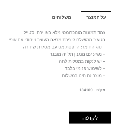
תמונות
VALLEY
על המוצר
משלוחים
צמד תמונות מונוכרומטי מלא באווירה וסטייל
הטאצ' המושלם ליצירת מראה מעוצב וייחודי עם אופי
– סוג החומר: הדפסת מט עם מסגרת שחורה
– מגיע עם מנגנון תלייה מובנה
– יש לנקות במטלית לחה
– לשימוש פנימי בלבד
– מוצר זה הינו במשלוח
מק"ט – 134169
לקופה