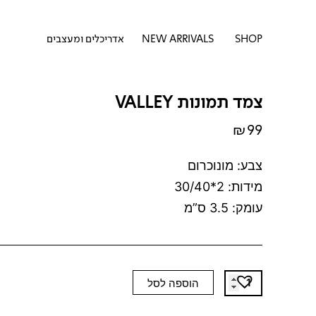
דילוג
לתוכן
לתוכן
פתח SHOP
SHOP
NEW ARRIVALS
אדריכלים ומעצבים
צמד תמונות VALLEY
₪
99
צבע: מונוכרום
מידות: 2*30/40
עומק: 3.5 ס”מ
כמות
הוספה לסל
של
צמד