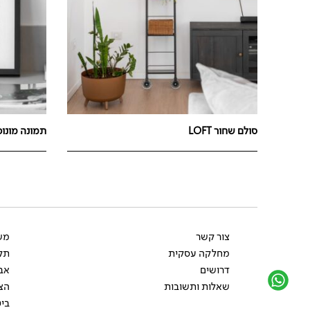
סולם שחור LOFT
תמונה מונוכרום
צור קשר
משל
מחלקה עסקית
תקנ
דרושים
אב
שאלות ותשובות
הצ
ביט