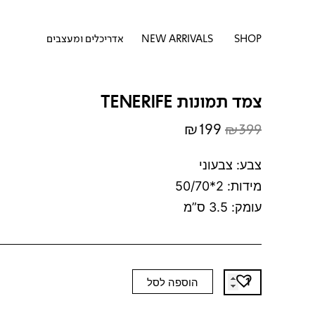
דילוג
לתוכן
לתוכן
פתח SHOP
SHOP
NEW ARRIVALS
אדריכלים ומעצבים
צמד תמונות TENERIFE
₪
199
₪
399
המחיר
המחיר
המקורי
הנוכחי
צבע: צבעוני
היה:
הוא:
מידות: 2*50/70
₪199.
₪399.
עומק: 3.5 ס”מ
כמות
הוספה לסל
של
צמד