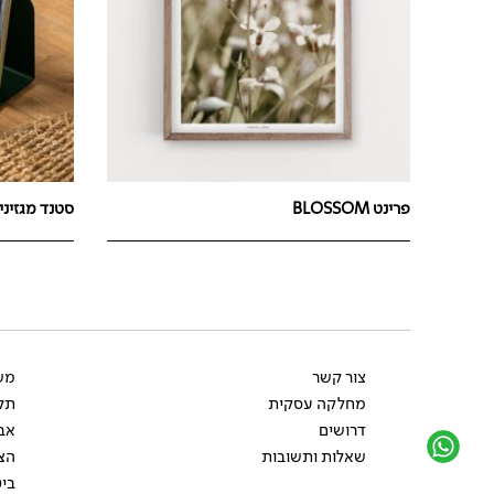
פרינט BLOSSOM
סטנד מגזינים י
צור קשר
משל
מחלקה עסקית
תקנ
דרושים
אב
שאלות ותשובות
הצ
ביט