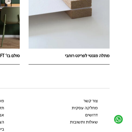
מתלה מגנטי לפרינט רוחבי
סולם בז' LOFT
צור קשר
משל
מחלקה עסקית
תקנ
דרושים
אב
שאלות ותשובות
הצ
ביט