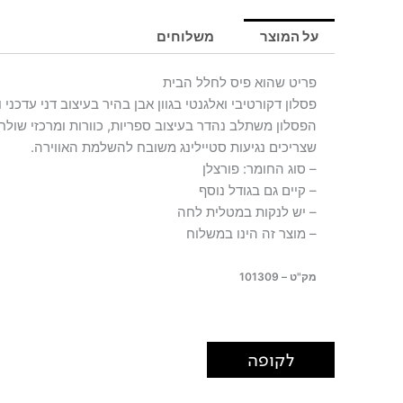
על המוצר
משלוחים
פריט שהוא פיס לחלל הבית
פסלון דקורטיבי ואלגנטי בגוון אבן בהיר בעיצוב דני עדכני ו
הפסלון משתלב נהדר בעיצוב ספריות, כוורות ומרכזי שולח
שצריכים נגיעות סטיילינג משובח להשלמת האווירה.
– סוג החומר: פורצלן
– קיים גם בגודל נוסף
– יש לנקות במטלית לחה
– מוצר זה הינו במשלוח
מק"ט – 101309
לקופה