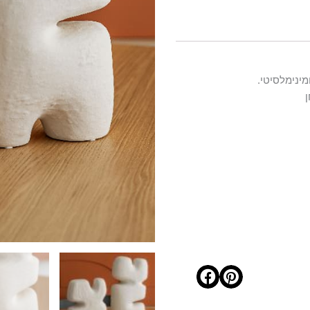
מינימלסיטי.
ן