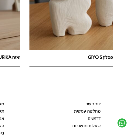
פסלון GIYO S
ואזה OURIKA
צור קשר
משל
מחלקה עסקית
תקנ
דרושים
אב
שאלות ותשובות
הצ
ביט