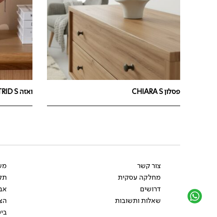
פסלון CHIARA S
ואזה ASTRID S
צור קשר
משל
מחלקה עסקית
תקנ
דרושים
אב
שאלות ותשובות
הצ
ביט