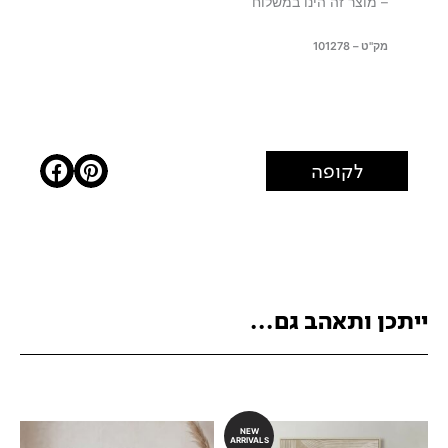
– מוצר זה הינו במשלוח
מק"ט – 101278
לקופה
ייתכן ותאהב גם...
NEW
ARRIVALS