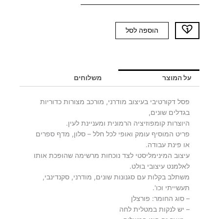
כמות
הוספה לסל
של
פסלון
בז'
GIANNA
על המוצר
משלוחים
פסל דקורטיבי בעיצוב מודרני, מורכב מצורות כדוריות
בגדלים שונים,
היוצרות קומפוזיציה הרמונית ומעניינת לעין.
פריט המוסיף עומק ואופי לכל חלל – סלון, מדף ספרים
או פינת עבודה.
עיצוב המינימליסטי לצד נוכחות מרשימה שהופכת אותו
לאלמנט עיצובי בולט.
משתלב בקלות עם סגנונות שונים, מודרני, סקנדינבי,
תעשייתי וכו'.
– סוג החומר: פורצלן
– יש לנקות במטלית לחה