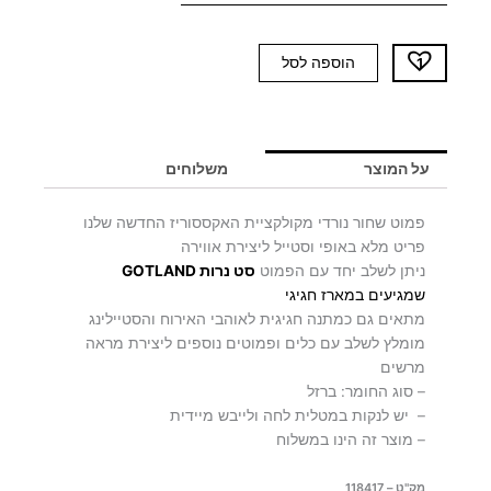
כמות
הוספה לסל
של
פמוט
שחור
TWIN
על המוצר
משלוחים
פמוט שחור נורדי מקולקציית האקססוריז החדשה שלנו
פריט מלא באופי וסטייל ליצירת אווירה
ניתן לשלב יחד עם הפמוט
סט נרות GOTLAND
שמגיעים במארז חגיגי
מתאים גם כמתנה חגיגית לאוהבי האירוח והסטיילינג
מומלץ לשלב עם כלים ופמוטים נוספים ליצירת מראה
מרשים
– סוג החומר: ברזל
– יש לנקות במטלית לחה ולייבש מיידית
– מוצר זה הינו במשלוח
מק"ט – 118417