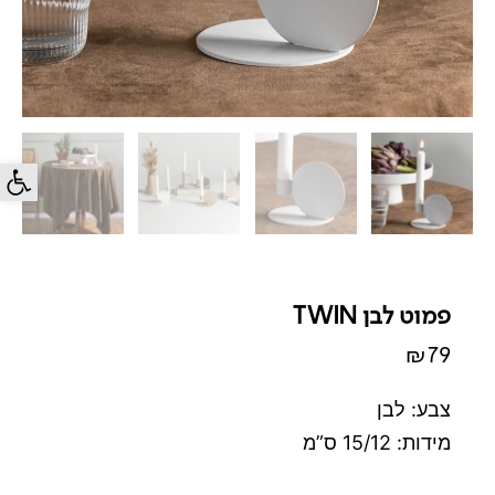
פתח סרג
פמוט לבן TWIN
₪
79
צבע: לבן
מידות: 15/12 ס”מ