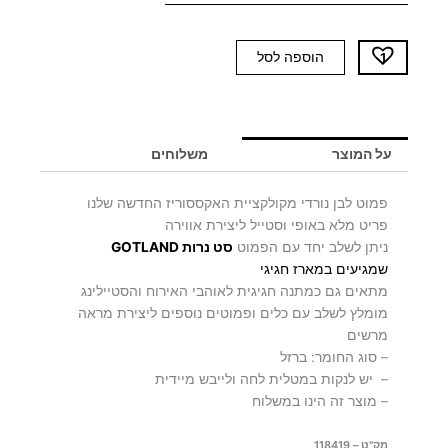
כמות
הוספה לסל
של
פמוט
לבן
TWIN
על המוצר
משלוחים
פמוט לבן נורדי מקולקציית האקססוריז החדשה שלנו
פריט מלא באופי וסטייל ליצירת אווירה
ניתן לשלב יחד עם הפמוט
סט נרות GOTLAND
שמגיעים במארז חגיגי
מתאים גם כמתנה חגיגית לאוהבי האירוח והסטיילינג
מומלץ לשלב עם כלים ופמוטים נוספים ליצירת מראה
מרשים
– סוג החומר: ברזל
– יש לנקות במטלית לחה ולייבש מיידית
– מוצר זה הינו במשלוח
מק"ט – 118419