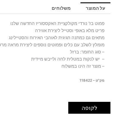
PONK
על המוצר
משלוחים
פמוט בז' נורדי מקולקציית האקססוריז החדשה שלנו
פריט מלא באופי וסטייל ליצירת אווירה
מתאים גם כמתנה חגיגית לאוהבי האירוח והסטיילינג
מומלץ לשלב עם כלים ופמוטים נוספים ליצירת מראה מרש
– סוג החומר: ברזל
– יש לנקות במטלית לחה ולייבש מיידית
– מוצר זה הינו במשלוח
מק"ט – 118422
לקופה