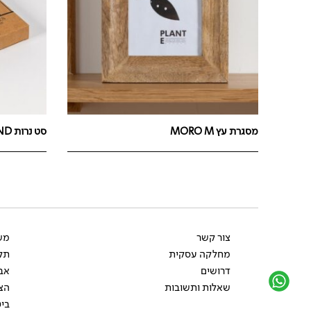
מסגרת עץ MORO M
סט נרות GOTLAND
צור קשר
משל
מחלקה עסקית
תקנ
דרושים
אב
שאלות ותשובות
הצ
ביט