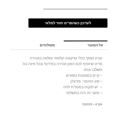
לעדכון כשהפריט חוזר למלאי
על המוצר
משלוחים
עציץ נשפך בכלי טרקוטה קלאסי ומלאה באווירה
פריט שיוסיף לכם המון אווירה במידוף ובכל פינה בה
תשלבו אותו
– קיים בסגנונות נוספים
– סוג החומר: פורצלן
– יש לנקות במטלית לחה
– מוצר זה הינו במשלוח
מק"ט – 120120