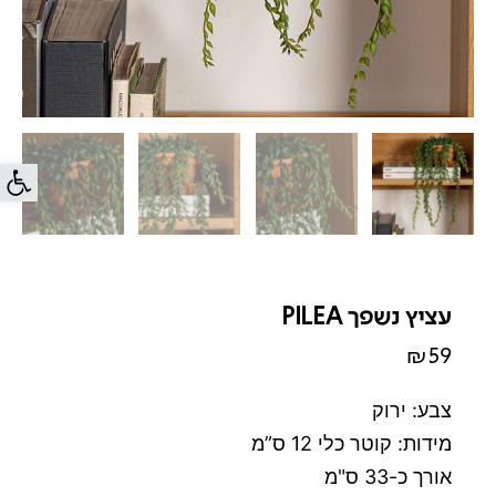
פתח סרג
עציץ נשפך PILEA
₪
59
צבע: ירוק
מידות: קוטר כלי 12 ס”מ
אורך כ-33 ס"מ