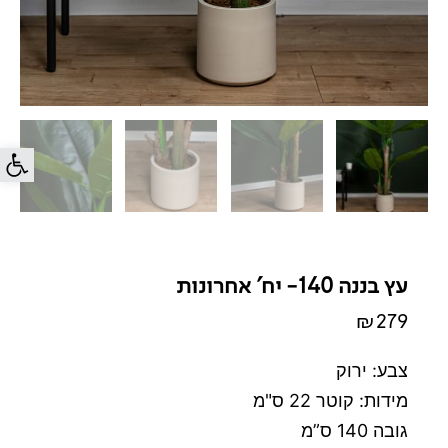
פתח סרג
עץ בננה 140- יח' אחרונות
₪
279
צבע: ירוק
מידות: קוטר 22 ס"מ
גובה 140 ס”מ