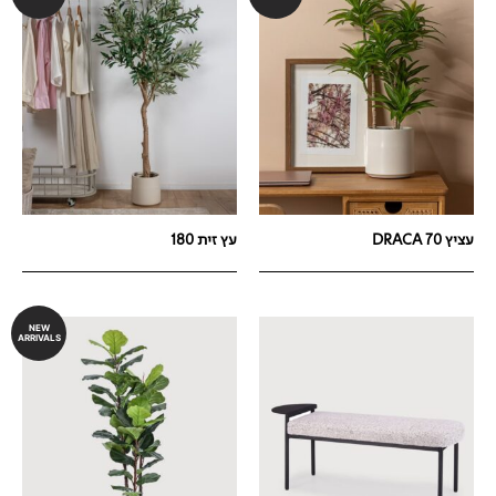
עציץ DRACA 70
עץ זית 180
NEW
ARRIVALS